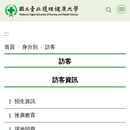
跳
到
主
要
:::
內
容
首頁
身分別
訪客
區
訪客
訪客資訊
招生資訊
推廣教育
場地招商