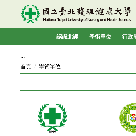
跳
到
主
要
認識北護
學術單位
行政
內
容
區
:::
首頁
學術單位