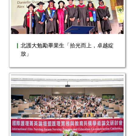
北護大勉勵畢業生「拾光而上，卓越綻
放」