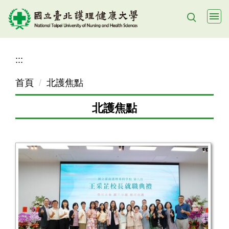
跳
到
主
要
:::
內
容
首頁
北護焦點
區
北護焦點