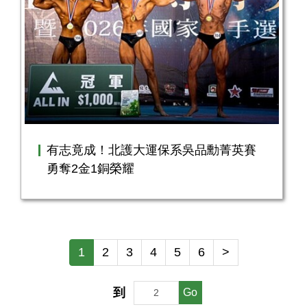
有志竟成！北護大運保系吳品勳菁英賽
勇奪2金1銅榮耀
1
2
3
4
5
6
>
到
Go