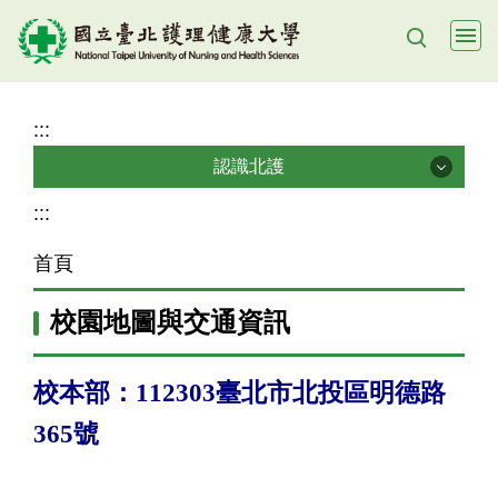
跳
到
主
要
:::
內
認識北護
容
區
認識北護
:::
首頁
北護新聞稿
校園地圖與交通資訊
北護焦點
北護校訊電子期刊
校本部：112303臺北市北投區明德路
365號
緊急聯絡電話
校園地圖與交通資訊